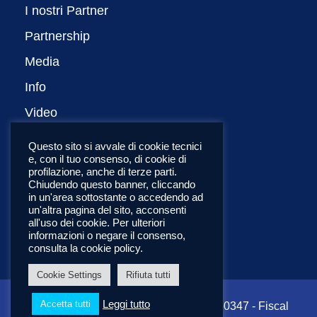
I nostri Partner
Partnership
Media
Info
Video
Privacy Policy
Questo sito si avvale di cookie tecnici
e, con il tuo consenso, di cookie di
English
profilazione, anche di terze parti.
Chiudendo questo banner, cliccando
in un'area sottostante o accedendo ad
un'altra pagina del sito, acconsenti
all'uso dei cookie. Per ulteriori
informazioni o negare il consenso,
consulta la cookie policy.
Cookie Settings
Rifiuta tutti
Leggi tutto
Accetta tutti
Copyright ©2022 CNIT - VAT: 01938560347 - Fiscal