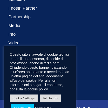
I nostri Partner
Partnership
Media
Info
Video
Privacy Policy
Questo sito si avvale di cookie tecnici
e, con il tuo consenso, di cookie di
English
profilazione, anche di terze parti.
Chiudendo questo banner, cliccando
in un'area sottostante o accedendo ad
un'altra pagina del sito, acconsenti
all'uso dei cookie. Per ulteriori
informazioni o negare il consenso,
consulta la cookie policy.
Cookie Settings
Rifiuta tutti