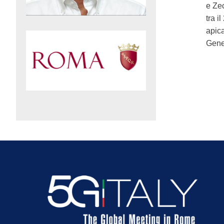
e Zec
tra i
apica
Gene