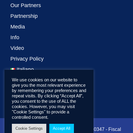
Our Partners
Partnership
Media
Info
Video
Privacy Policy
Italiano
We use cookies on our website to
give you the most relevant experience
by remembering your preferences and
repeat visits. By clicking “Accept All”,
you consent to the use of ALL the
cookies. However, you may visit
"Cookie Settings" to provide a
controlled consent.
Cookie Settings
Accept All
Copyright ©2022 CNIT - VAT: 01938560347 - Fiscal